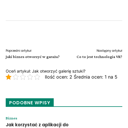
Facebook
Twitter
Pinterest
W
Poprzedni artykuł
Następny artykuł
Jaki biznes otworzyć w garażu?
Co to jest technologia VR?
Oceń artykuł: Jak otworzyć galerię sztuki?
Ilość ocen: 2 Średnia ocen: 1 na 5
PODOBNE WPISY
Biznes
Jak korzystać z aplikacji do