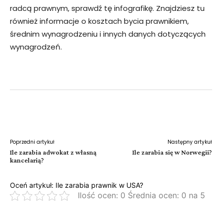
radcą prawnym, sprawdź tę infografikę. Znajdziesz tu
również informacje o kosztach bycia prawnikiem,
średnim wynagrodzeniu i innych danych dotyczących
wynagrodzeń.
Facebook
Twitter
Pinterest
W
Poprzedni artykuł
Następny artykuł
Ile zarabia adwokat z własną
Ile zarabia się w Norwegii?
kancelarią?
Oceń artykuł: Ile zarabia prawnik w USA?
Ilość ocen: 0 Średnia ocen: 0 na 5