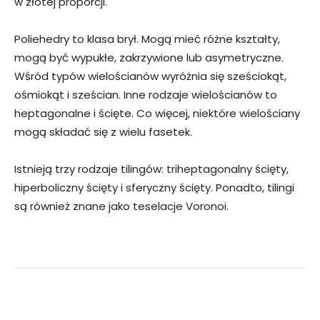
w złotej proporcji.
Poliehedry to klasa brył. Mogą mieć różne kształty,
mogą być wypukłe, zakrzywione lub asymetryczne.
Wśród typów wielościanów wyróżnia się sześciokąt,
ośmiokąt i sześcian. Inne rodzaje wielościanów to
heptagonalne i ścięte. Co więcej, niektóre wielościany
mogą składać się z wielu fasetek.
Istnieją trzy rodzaje tilingów: triheptagonalny ścięty,
hiperboliczny ścięty i sferyczny ścięty. Ponadto, tilingi
są również znane jako teselacje Voronoi.
Facebook
Twitter
Pinterest
W