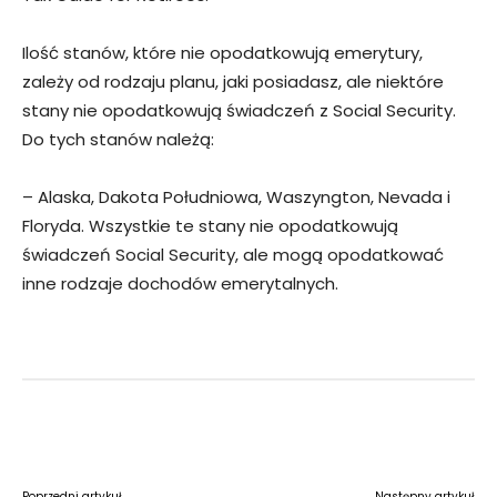
Ilość stanów, które nie opodatkowują emerytury,
zależy od rodzaju planu, jaki posiadasz, ale niektóre
stany nie opodatkowują świadczeń z Social Security.
Do tych stanów należą:
– Alaska, Dakota Południowa, Waszyngton, Nevada i
Floryda. Wszystkie te stany nie opodatkowują
świadczeń Social Security, ale mogą opodatkować
inne rodzaje dochodów emerytalnych.
Facebook
Twitter
Pinterest
W
Poprzedni artykuł
Następny artykuł